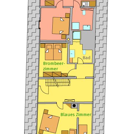
Bad
Brombeer-
zimmer
Blaues Zimmer